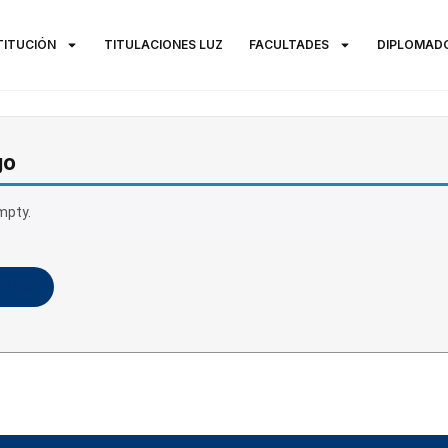
TITUCIÓN
TITULACIONES LUZ
FACULTADES
DIPLOMAD
go
mpty.
PAGO