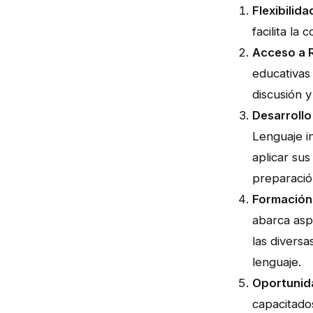
Flexibilid
facilita la
Acceso a R
educativas
discusión 
Desarrollo
Lenguaje in
aplicar sus
preparació
Formación 
abarca asp
las diversa
lenguaje.
Oportunid
capacitados