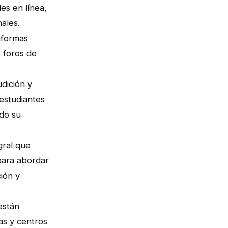
es en línea,
nales.
aformas
 foros de
udición y
 estudiantes
ndo su
gral que
para abordar
ción y
están
cas y centros