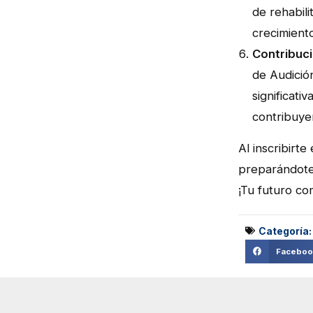
de rehabil
crecimient
Contribuci
de Audició
significati
contribuye
Al inscribirte
preparándote 
¡Tu futuro co
Categoría
Faceboo