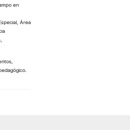
campo en
Especial, Área
cia
,
entos,
opedagógico.