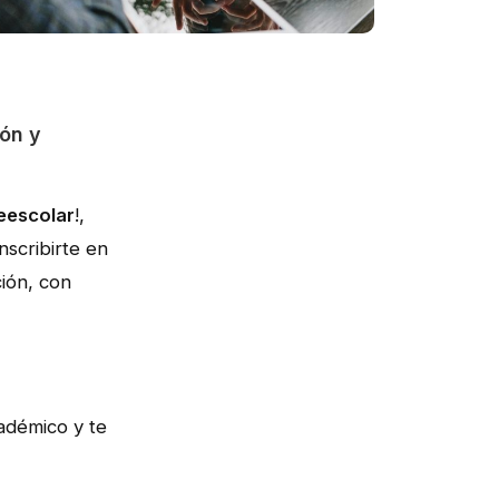
ón y
eescolar
!,
nscribirte en
ión, con
adémico y te