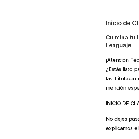
Inicio de 
Culmina tu 
Lenguaje
¡Atención Téc
¿Estás listo 
las
Titulacio
mención espec
INICIO DE C
No dejes pasa
explicamos e