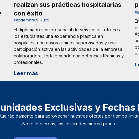
realizan sus prácticas hospitalarias
p
ag
con éxito
n
septiembre 9, 2025
En
es
El diplomado semipresencial de seis meses ofrece a
Ad
los estudiantes una experiencia práctica en
un
hospitales, con casos clínicos supervisados y una
po
participación activa en las actividades de la empresa
pr
colaboradora, fortaleciendo competencias técnicas y
profesionales.
L
Leer más
unidades Exclusivas y Fechas 
ctúa rápidamente para aprovechar nuestras ofertas por tiempo limita
¡No te lo pierdas, las solicitudes cierran pronto!